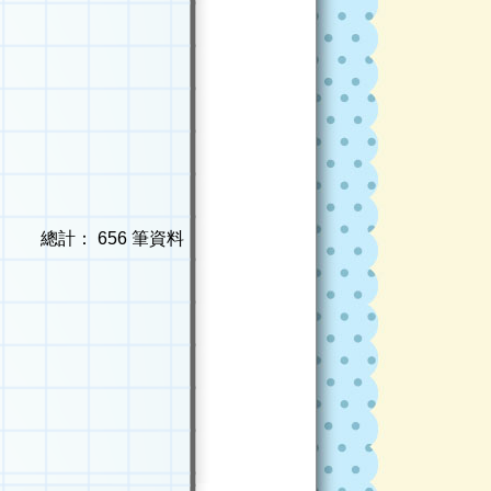
總計： 656 筆資料